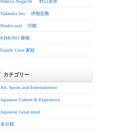
Hideyo Noguchi 野口英世
Tadataka Ino 伊能忠敬
Hanko seal 印鑑
KIMONO 着物
Family Crest 家紋
カテゴリー
Art, Sports and Entertainment
Japanese Culture & Experience
Japanese Great mind
未分類