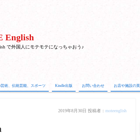
 English
nglish で外国人にモテモテになっちゃおう♪
の芸術、伝統芸能、スポーツ
Kindle出版
お問い合わせ
お店や施設の英
2019年8月30日
投稿者：
moteenglish
a