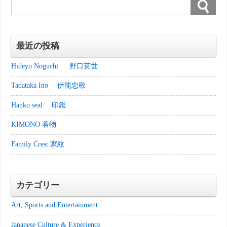
最近の投稿
Hideyo Noguchi 野口英世
Tadataka Ino 伊能忠敬
Hanko seal 印鑑
KIMONO 着物
Family Crest 家紋
カテゴリー
Art, Sports and Entertainment
Japanese Culture & Experience