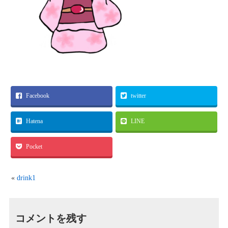
Facebook
twitter
Hatena
LINE
Pocket
«
drink1
コメントを残す