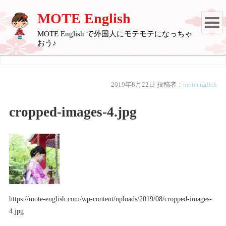
MOTE English
MOTE English で外国人にモテモテになっちゃ
おう♪
2019年8月22日
投稿者：
moteenglish
cropped-images-4.jpg
https://mote-english.com/wp-content/uploads/2019/08/cropped-images-
4.jpg