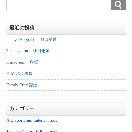
最近の投稿
Hideyo Noguchi 野口英世
Tadataka Ino 伊能忠敬
Hanko seal 印鑑
KIMONO 着物
Family Crest 家紋
カテゴリー
Art, Sports and Entertainment
Japanese Culture & Experience