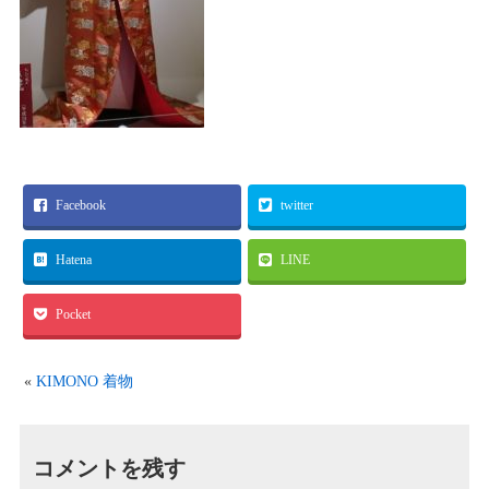
Facebook
twitter
Hatena
LINE
Pocket
«
KIMONO 着物
コメントを残す