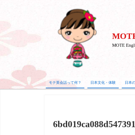
MOTE
MOTE E
モテ英会話って何？
日本文化・体験
日本
6bd019ca088d54739