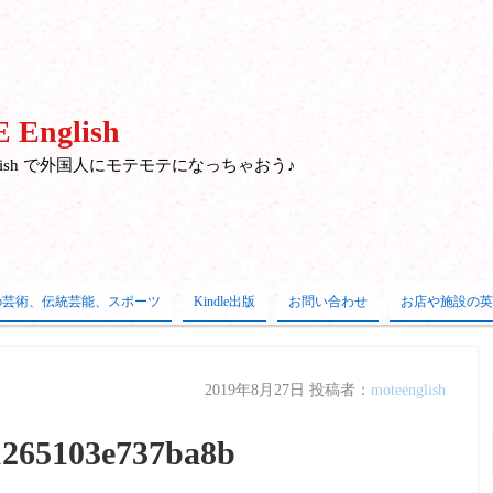
 English
nglish で外国人にモテモテになっちゃおう♪
の芸術、伝統芸能、スポーツ
Kindle出版
お問い合わせ
お店や施設の英
2019年8月27日
投稿者：
moteenglish
1265103e737ba8b