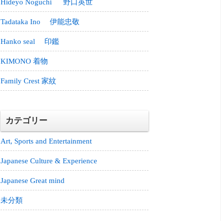
Hideyo Noguchi 野口英世
Tadataka Ino 伊能忠敬
Hanko seal 印鑑
KIMONO 着物
Family Crest 家紋
カテゴリー
Art, Sports and Entertainment
Japanese Culture & Experience
Japanese Great mind
未分類