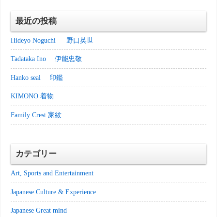
最近の投稿
Hideyo Noguchi 野口英世
Tadataka Ino 伊能忠敬
Hanko seal 印鑑
KIMONO 着物
Family Crest 家紋
カテゴリー
Art, Sports and Entertainment
Japanese Culture & Experience
Japanese Great mind