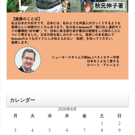
カレンダー
2026年8月
月
火
水
木
金
土
日
1
2
3
4
5
6
7
8
9