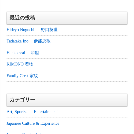
最近の投稿
Hideyo Noguchi 野口英世
Tadataka Ino 伊能忠敬
Hanko seal 印鑑
KIMONO 着物
Family Crest 家紋
カテゴリー
Art, Sports and Entertainment
Japanese Culture & Experience