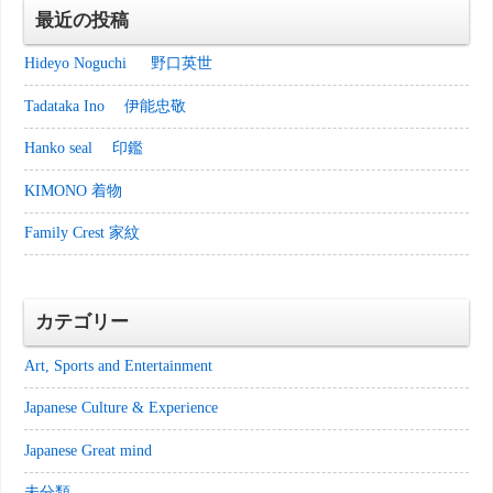
最近の投稿
Hideyo Noguchi 野口英世
Tadataka Ino 伊能忠敬
Hanko seal 印鑑
KIMONO 着物
Family Crest 家紋
カテゴリー
Art, Sports and Entertainment
Japanese Culture & Experience
Japanese Great mind
未分類