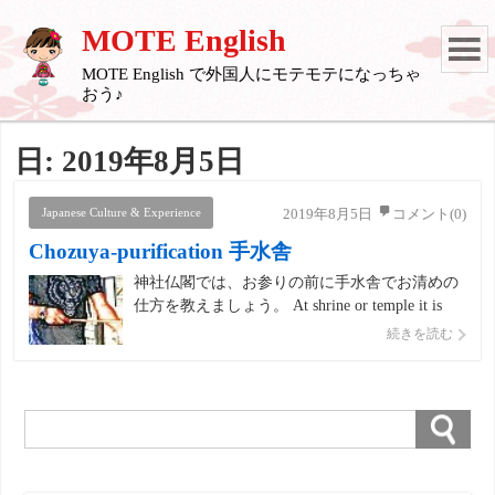
MOTE English
MOTE English で外国人にモテモテになっちゃ
おう♪
日: 2019年8月5日
Japanese Culture & Experience
2019年8月5日
コメント(0)
Chozuya-purification 手水舎
神社仏閣では、お参りの前に手水舎でお清めの
仕方を教えましょう。 At shrine or temple it is
necessary to purify yourself at purification fountain
続きを読む
before praying. 神社やお寺ではお詣りの前 […]