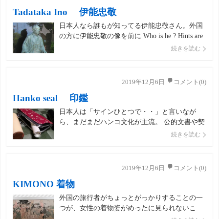
Tadataka Ino 伊能忠敬
日本人なら誰もが知ってる伊能忠敬さん。外国
の方に伊能忠敬の像を前に Who is he ? Hints are
a cane he holds and Map of Japan behind him. 「こ
続きを読む
の人は何をした人でしょうか？」「ヒントは杖
と日本地図です」 と聞いてみたら […]
2019年12月6日
コメント(0)
Hanko seal 印鑑
日本人は「サインひとつで・・」と言いなが
ら、まだまだハンコ文化が主流。 公的文書や契
約では印鑑が必ず必要ですよね。 Although this
続きを読む
custom may look old fashioned, use of seals has a
long history in As […]
2019年12月6日
コメント(0)
KIMONO 着物
外国の旅行者がちょっとがっかりすることの一
つが、女性の着物姿がめったに見られないこ
と。 新年や成人式の日はたくさんの女性が美し