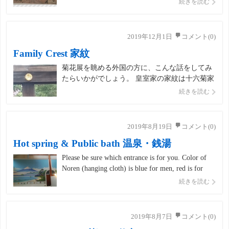
続きを読む
く着物を着飾って旅行者の目を楽しませてくれ
ます。 You may see women dressed up in kimono
on New Year’s […]
2019年12月1日
コメント(0)
Family Crest 家紋
菊花展を眺める外国の方に、こんな話をしてみ
たらいかがでしょう。 皇室家の家紋は十六菊家
紋、徳川家の家紋は三つ葉葵 日本の家庭には皆
続きを読む
それぞれ家紋があります。 Emperor’s family
crest is 16-petal chrysanthemum; Tokugawa’s i […]
2019年8月19日
コメント(0)
Hot spring & Public bath 温泉・銭湯
Please be sure which entrance is for you. Color of
Noren (hanging cloth) is blue for men, red is for
women.入り口は男女別になっているので、どち
続きを読む
らが自分の入り口か確かめます。 […]
2019年8月7日
コメント(0)