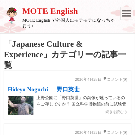
MOTE English
MOTE English で外国人にモテモテになっちゃ
おう♪
「Japanese Culture &
Experience」カテゴリーの記事一
覧
2020年4月29日
コメント(0)
Hideyo Noguchi 野口英世
上野公園に「野口英世」の銅像が建っているの
をご存じですか？ 国立科学博物館の前に試験管
を手に実験中の野口英世の銅像があります。
続きを読む
Who is a man holding up a test tube ? 試験管を持
っているのは誰でしょう？ He is a Bacteriologi
[…]
2020年4月22日
コメント(0)