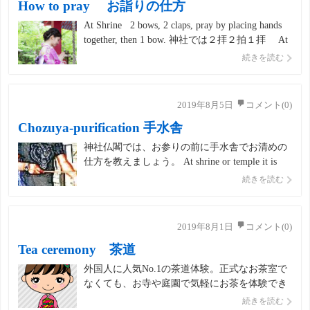
How to pray お詣りの仕方
At Shrine 2 bows, 2 claps, pray by placing hands
together, then 1 bow. 神社では２拝２拍１拝 At
Temple 1 bow, pray by placing hands together, then
続きを読む
1 […]
2019年8月5日
コメント(0)
Chozuya-purification 手水舎
神社仏閣では、お参りの前に手水舎でお清めの
仕方を教えましょう。 At shrine or temple it is
necessary to purify yourself at purification fountain
続きを読む
before praying. 神社やお寺ではお詣りの前 […]
2019年8月1日
コメント(0)
Tea ceremony 茶道
外国人に人気No.1の茶道体験。正式なお茶室で
なくても、お寺や庭園で気軽にお茶を体験でき
るところが増えてきました。簡単なお作法を英
続きを読む